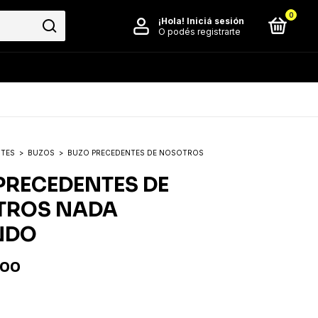
0
¡Hola!
Iniciá sesión
O podés registrarte
NTES
>
BUZOS
>
BUZO PRECEDENTES DE NOSOTROS
PRECEDENTES DE
TROS NADA
NDO
,00