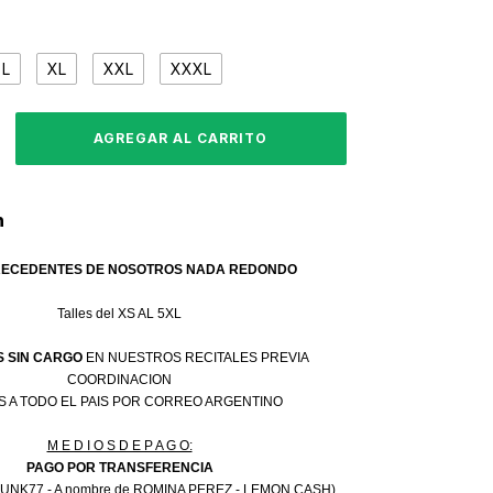
L
XL
XXL
XXXL
n
RECEDENTES DE NOSOTROS NADA REDONDO
Talles del XS AL 5XL
 SIN CARGO
EN NUESTROS RECITALES PREVIA
COORDINACION
S A TODO EL PAIS POR CORREO ARGENTINO
M E D I O S D E P A G O:
PAGO POR TRANSFERENCIA
PUNK77 - A nombre de ROMINA PEREZ - LEMON CASH)