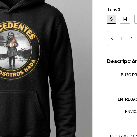
Talle:
S
S
M
Descripció
BUZO P
ENTREGAS
ENVIO
(Alias: AMORY