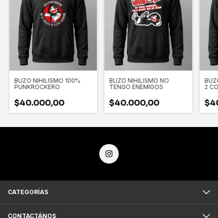
BUZO NIHILISMO 100%
BUZO NIHILISMO NO
BUZ
PUNKROCKERO
TENGO ENEMIGOS
2 C
$40.000,00
$40.000,00
$4
CATEGORÍAS
CONTACTÁNOS