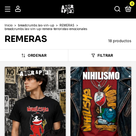
0
Inicio
>
breadcrumbs.las-vin-up
>
REMERAS
>
breadcrumbs.las-vin-up-remera-terroristas-emocionales
REMERAS
18 productos
ORDENAR
FILTRAR