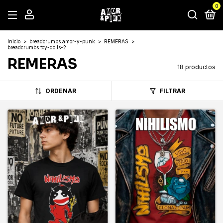
0
Inicio
>
breadcrumbs.amor-y-punk
>
REMERAS
>
breadcrumbs.toy-dolls-2
REMERAS
18 productos
ORDENAR
FILTRAR