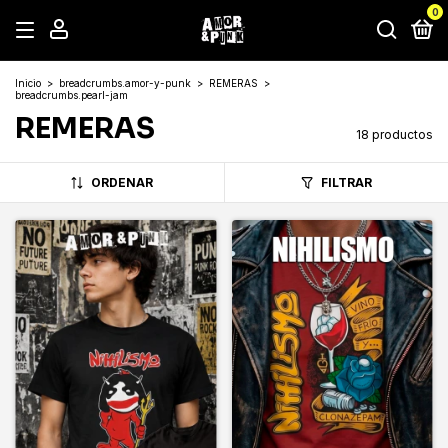
0
Inicio
>
breadcrumbs.amor-y-punk
>
REMERAS
>
breadcrumbs.pearl-jam
REMERAS
18 productos
ORDENAR
FILTRAR